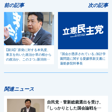
前の記事
次の記事
【新潟】「原発に対する本気度、
「国会が愚弄されている」加計学
東京を向いた政治か草の根から
園問題に関する愛媛県新文書に
の政治か、この２つ」新潟街頭
蓮舫参院幹事長
演説で枝野代表
関連ニュース
自民党・菅新総裁選出を受け、
「しっかりとした国会論戦を強