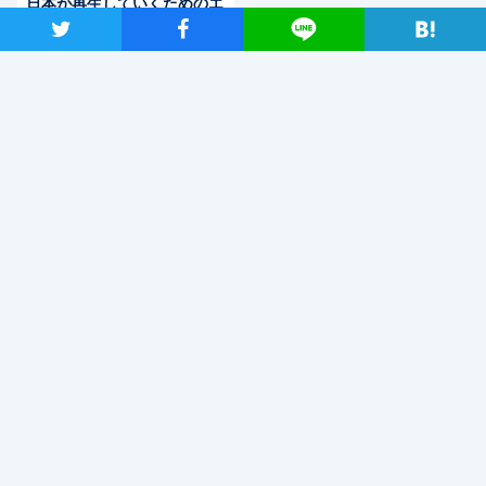
日本が再生していくためのエ
ネルギー政策を 自然エネ
ツイート
シャア
Lineで送る
ルギー財団事業局長・大林ミ
カさん×党エネルギー調査会
長・近藤昭一衆院議員
最近読まれているニュース
「こんなに議論が成り立たない総理はいない。憲法改正
と言える資格がどこにある。市民と野党の力で引きずり
下ろそう」杉尾議員
2020年2月7日
小田部雄次氏を迎え安定的な皇位継承を考える会、第3回会合を開催
2018年10月9日
【会見全文】両党を解党し新党を結成する案を国民民主党に示したことに
ついて枝野代表が会見
2020年7月16日