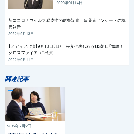
く求めたい」と枝野代表
2020年9月14日
新型コロナウイルス感染症の影響調査 事業者アンケートの概
要報告
2020年9月13日
【メディア出演】9月13日（日）、長妻代表代行がBS朝日「激論！
クロスファイア」に出演
2020年9月11日
関連記事
2019年7月2日