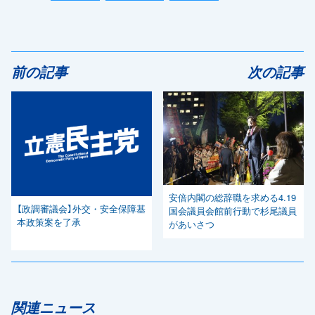
前の記事
次の記事
安倍内閣の総辞職を求める4.19
【政調審議会】外交・安全保障基
国会議員会館前行動で杉尾議員
本政策案を了承
があいさつ
関連ニュース