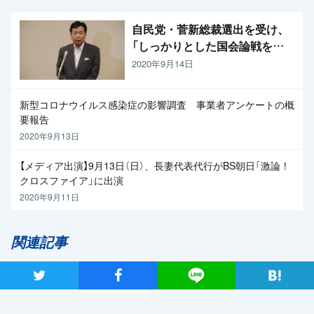
自民党・菅新総裁選出を受け、
「しっかりとした国会論戦を強
く求めたい」と枝野代表
2020年9月14日
新型コロナウイルス感染症の影響調査 事業者アンケートの概
要報告
2020年9月13日
【メディア出演】9月13日（日）、長妻代表代行がBS朝日「激論！
クロスファイア」に出演
2020年9月11日
関連記事
ツイート
シャア
Lineで送る