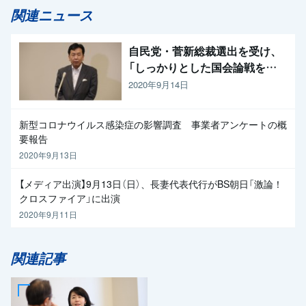
関連ニュース
自民党・菅新総裁選出を受け、
「しっかりとした国会論戦を強
く求めたい」と枝野代表
2020年9月14日
新型コロナウイルス感染症の影響調査 事業者アンケートの概
要報告
2020年9月13日
【メディア出演】9月13日（日）、長妻代表代行がBS朝日「激論！
クロスファイア」に出演
2020年9月11日
関連記事