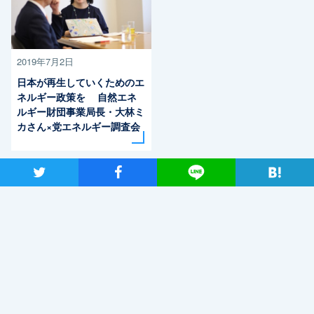
2019年7月2日
日本が再生していくためのエ
ネルギー政策を 自然エネ
ルギー財団事業局長・大林ミ
カさん×党エネルギー調査会
長・近藤昭一衆院議員
ツイート
シャア
Lineで送る
最近読まれているニュース
「こんなに議論が成り立たない総理はいない。憲法改正
と言える資格がどこにある。市民と野党の力で引きずり
下ろそう」杉尾議員
2020年2月7日
小田部雄次氏を迎え安定的な皇位継承を考える会、第3回会合を開催