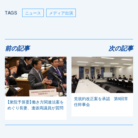
TAGS
ニュース
メディア出演
前の記事
次の記事
党規約改正案を承認 第9回常
【衆院予算委】働き方関連法案を
任幹事会
めぐり長妻、逢坂両議員が質問