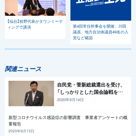
【仙台】枝野代表がタウンミーテ
第4回常任幹事会を開催、川田
ィングで講演
議員、地方自治体議員49名の入
党など確認
関連ニュース
自民党・菅新総裁選出を受け、
「しっかりとした国会論戦を強
く求めたい」と枝野代表
2020年9月14日
新型コロナウイルス感染症の影響調査 事業者アンケートの概
要報告
2020年9月13日