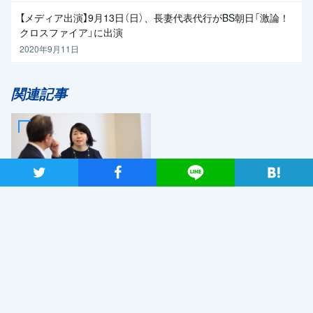
【メディア出演】9月13日（日）、長妻代表代行がBS朝日「激論！
クロスファイア」に出演
2020年9月11日
関連記事
ツイート
シャア
Lineで送る
2019年7月2日
日本が再生していくためのエ
ネルギー政策を 自然エネ
ルギー財団事業局長・大林ミ
カさん×党エネルギー調査会
長・近藤昭一衆院議員