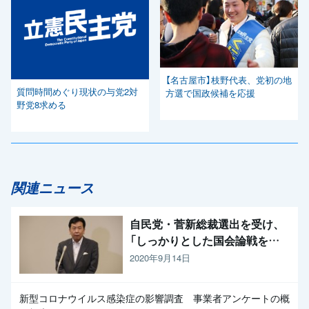
【名古屋市】枝野代表、党初の地
質問時間めぐり現状の与党2対
方選で国政候補を応援
野党8求める
関連ニュース
自民党・菅新総裁選出を受け、
「しっかりとした国会論戦を強
く求めたい」と枝野代表
2020年9月14日
新型コロナウイルス感染症の影響調査 事業者アンケートの概