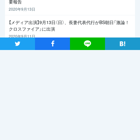
要報告
2020年9月13日
【メディア出演】9月13日（日）、長妻代表代行がBS朝日「激論！
クロスファイア」に出演
2020年9月11日
ツイート
シャア
Lineで送る
関連記事
2019年7月2日
日本が再生していくためのエ
ネルギー政策を 自然エネ
ルギー財団事業局長・大林ミ
カさん×党エネルギー調査会