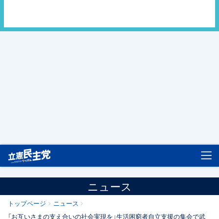
立憲民主党
ニュース
トップページ
ニュース
「お互いさまの支え合いの社会実現を」生活困窮者自立支援の集会で武