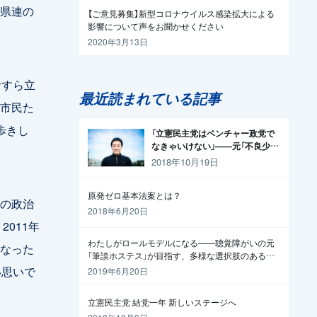
県連の
【ご意見募集】新型コロナウイルス感染拡大による
影響について声をお聞かせください
2020年3月13日
者すら立
最近読まれている記事
市民た
歩きし
「立憲民主党はベンチャー政党で
なきゃいけない」——元「不良少
年」の起業家が政治家になった理
2018年10月19日
由
原発ゼロ基本法案とは？
の政治
2018年6月20日
011年
わたしがロールモデルになる——聴覚障がいの元
なった
「筆談ホステス」が目指す、多様な選択肢のある社
会
い思いで
2019年6月20日
立憲民主党 結党一年 新しいステージへ