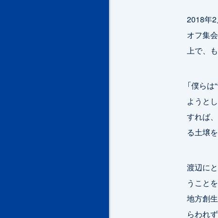
2018
オフ集会
上で、も
「僕らは
ようとし
すれば、
る土壌を
渡辺にと
うことを
地方創生
らわれず