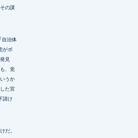
その課
「自治体
党がボ
発見
も、党
いうか
した宮
下請け
だけだ。