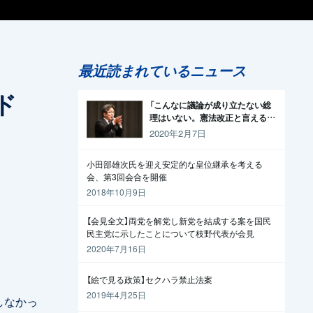
最近読まれているニュース
ド
「こんなに議論が成り立たない総
理はいない。憲法改正と言える資
格がどこにある。市民と野党の力
2020年2月7日
で引きずり下ろそう」杉尾議員
小田部雄次氏を迎え安定的な皇位継承を考える
会、第3回会合を開催
2018年10月9日
【会見全文】両党を解党し新党を結成する案を国民
民主党に示したことについて枝野代表が会見
2020年7月16日
【絵で見る政策】セクハラ禁止法案
2019年4月25日
しなかっ