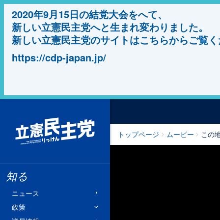
2020年9月15日の結党大会をへて、
新しい立憲民主党へと生まれ変わりました。
新しい立憲民主党のサイトはこちらからご覧く
https://cdp-japan.jp/
立憲民主党
トップページ
ムービー
この
知る
ニュース
政策