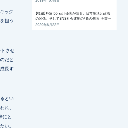
2018年10月9日
てキック
【後編】#KuToo 石川優実が語る。日常生活と政治
の関係、そしてSNS社会運動の「負の側面」を乗り
を担う
越えるには
2020年6月22日
ートさせ
のだと
成長す
るとい
われ、
枠にと
たい。