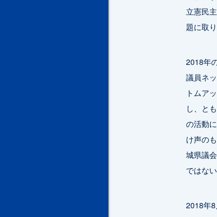
立憲民主
題に取り
2018
議員ネッ
トムアッ
し、とも
の活動に
け声のも
城県議会
ではない
2018