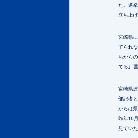
た。選挙
立ち上げ
宮崎県に
てられな
ちからの
てる」「
宮崎県連
部記者と
からは県
昨年10
見ていた