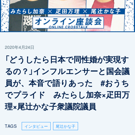
2020年4月24日
「どうしたら日本で同性婚が実現す
るの？」インフルエンサーと国会議
員が、本音で語りあった #おうち
でプライド みたらし加奈×疋田万
理×尾辻かな子衆議院議員
TAGS
インタビュー
尾辻󠄀かな子