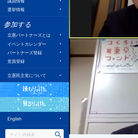
議員情報
選挙情報
参加する
立憲パートナーズとは
イベントカレンダー
パートナーズ登録
党員登録
立憲民主党について
読むりっけん
見るりっけん
English