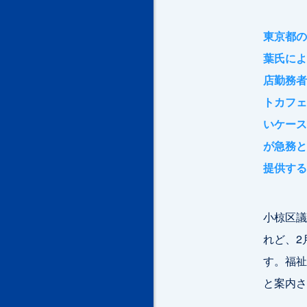
東京都の
葉氏によ
店勤務者
トカフェ
いケース
が急務と
提供する
小椋区議
れど、2
す。福祉
と案内さ