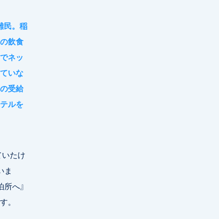
難民。稲
の飲食
でネッ
ていな
の受給
テルを
ていたけ
いま
泊所へ』
す。