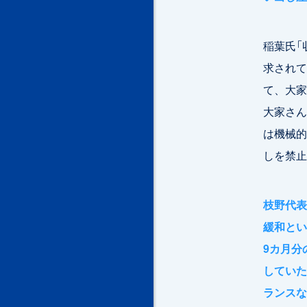
稲葉氏「
求されて
て、大家
大家さん
は機械的
しを禁止
枝野代表
緩和とい
9カ月分
していた
ランスな