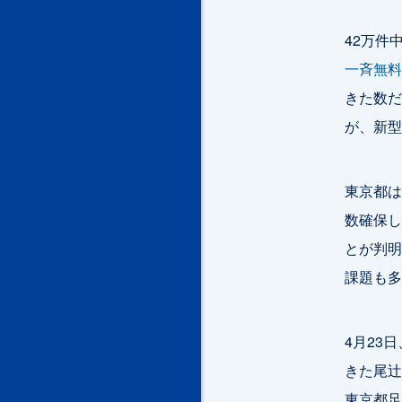
42万件
一斉無料
きた数だ
が、新型
東京都は
数確保し
とが判明
課題も多
4月23
きた尾辻
東京都足