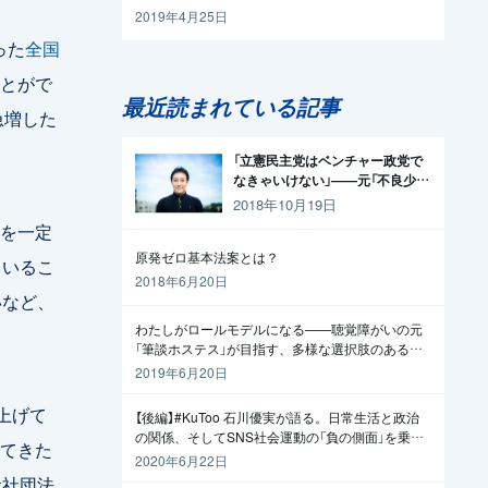
2019年4月25日
った
全国
とがで
最近読まれている記事
急増した
「立憲民主党はベンチャー政党で
なきゃいけない」——元「不良少
年」の起業家が政治家になった理
2018年10月19日
由
を一定
原発ゼロ基本法案とは？
ているこ
2018年6月20日
いなど、
わたしがロールモデルになる——聴覚障がいの元
「筆談ホステス」が目指す、多様な選択肢のある社
会
2019年6月20日
上げて
【後編】#KuToo 石川優実が語る。日常生活と政治
の関係、そしてSNS社会運動の「負の側面」を乗り
てきた
越えるには
2020年6月22日
般社団法