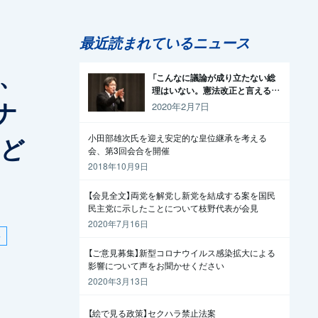
最近読まれているニュース
ら、
「こんなに議論が成り立たない総
理はいない。憲法改正と言える資
ナ
格がどこにある。市民と野党の力
2020年2月7日
で引きずり下ろそう」杉尾議員
をど
小田部雄次氏を迎え安定的な皇位継承を考える
会、第3回会合を開催
2018年10月9日
【会見全文】両党を解党し新党を結成する案を国民
民主党に示したことについて枝野代表が会見
2020年7月16日
平
【ご意見募集】新型コロナウイルス感染拡大による
影響について声をお聞かせください
2020年3月13日
【絵で見る政策】セクハラ禁止法案