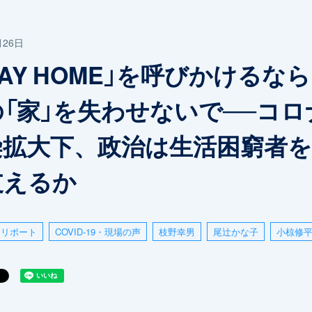
月26日
TAY HOME」を呼びかけるな
「家」を失わせないで──コロ
染拡大下、政治は生活困窮者
支えるか
リポート
COVID-19・現場の声
枝野幸男
尾辻󠄀かな子
小椋修