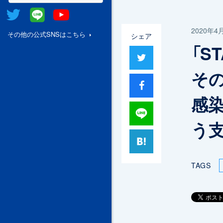
Twitter
@Line
Youtube
2020年4
その他の公式SNSはこちら
シェア
「S
ツイート
その
シャア
感
Lineで送る
う
はてブ
TAGS