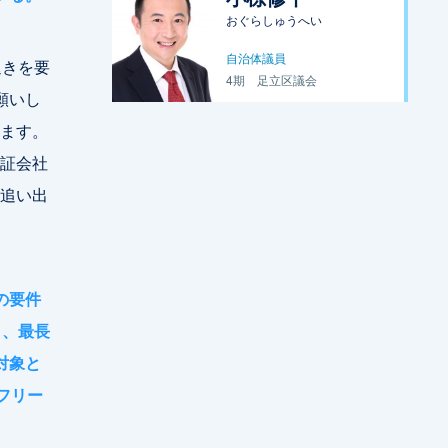
おぐらしゅうへい
自治体議員
退きを要
4期
足立区議会
願いし
ます。
証会社
追い出
の要件
月、最長
対象と
フリー