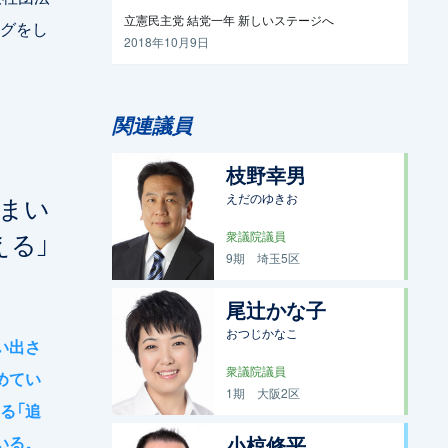
立憲民主党 結党一年 新しいステージへ
グをし
2018年10月9日
関連議員
枝野幸男
えだのゆきお
まい
える」
衆議院議員
9期
埼玉5区
尾辻󠄀かな子
おつじかなこ
い出さ
衆議院議員
めてい
1期
大阪2区
る「追
いる。
小椋修平