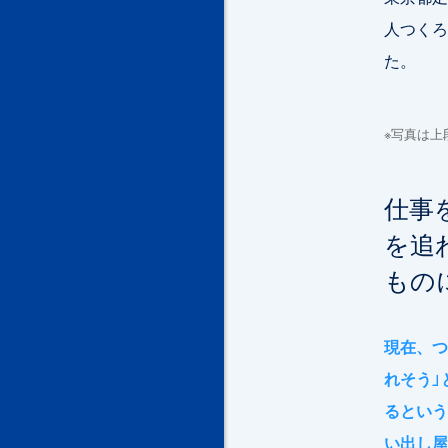
人つくろ
た。
※写真は
仕事
を追
もの
現在、つ
れそう」
るという
い出し屋