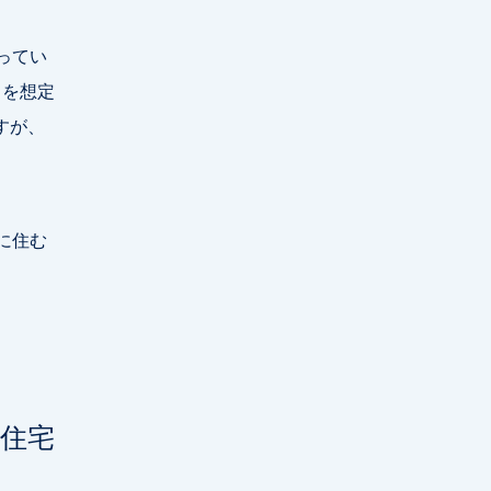
ってい
とを想定
すが、
に住む
な住宅