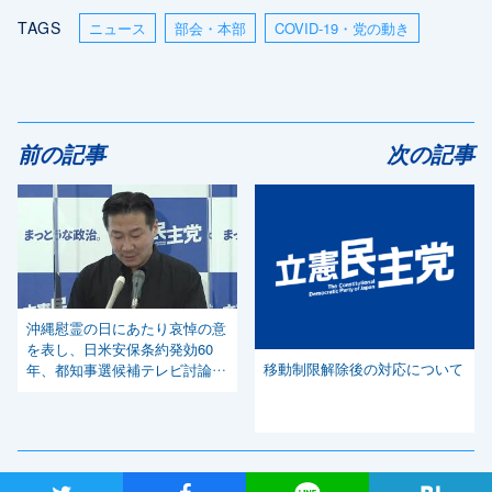
TAGS
ニュース
部会・本部
COVID-19・党の動き
前の記事
次の記事
沖縄慰霊の日にあたり哀悼の意
を表し、日米安保条約発効60
移動制限解除後の対応について
年、都知事選候補テレビ討論会
等について発言