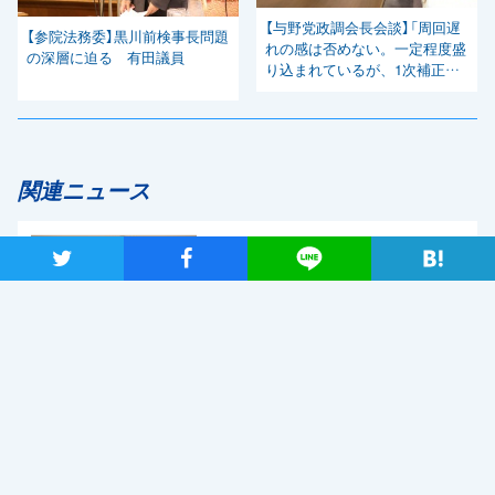
【与野党政調会長会談】「周回遅
【参院法務委】黒川前検事長問題
れの感は否めない。一定程度盛
の深層に迫る 有田議員
り込まれているが、1次補正の
組み替え動議で言っていたも
の」逢坂政調会長
関連ニュース
自民党・菅新総裁選出を受け、
ツイート
シャア
Lineで送る
「しっかりとした国会論戦を強
く求めたい」と枝野代表
2020年9月14日
新型コロナウイルス感染症の影響調査 事業者アンケートの概
要報告
2020年9月13日
【メディア出演】9月13日（日）、長妻代表代行がBS朝日「激論！
クロスファイア」に出演