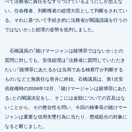
べて法務省に責任をなすりつけているようにしか思えな
い。任命権者、判断権者の総理大臣として判断をされてい
る。それに基づいて手続き的に法務省が閣議請議を行うの
ではないか」と総理の姿勢を批判しました。
石橋議員の「賭けマージャンは賭博罪ではないか」との
質問に対しても、安倍総理は「法務省に質問していただき
たい」「賭博罪にあたるかは当局である検察庁が判断する
もの」などと無責任な答弁に終始。石橋議員は、第1次安
倍政権時の2006年12月、「賭けマージャンは賭博罪にあた
る」との閣議決定をし、そこには金額についての言及はな
いことから、その整合性を問い、今回の検事長の賭けマー
ジャンは重要な信用失墜行為に当たり、懲戒処分の対象に
なると断じました。