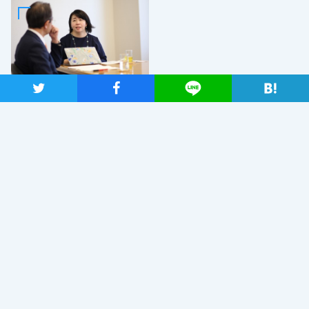
ツイート
シャア
Lineで送る
2019年7月2日
日本が再生していくためのエ
ネルギー政策を 自然エネ
ルギー財団事業局長・大林ミ
カさん×党エネルギー調査会
長・近藤昭一衆院議員
最近読まれているニュース
「こんなに議論が成り立たない総理はいない。憲法改正
と言える資格がどこにある。市民と野党の力で引きずり
下ろそう」杉尾議員
2020年2月7日