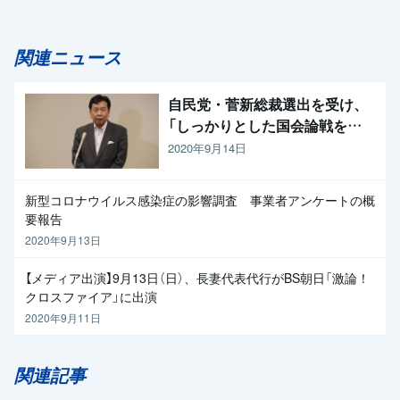
関連ニュース
自民党・菅新総裁選出を受け、
「しっかりとした国会論戦を強
く求めたい」と枝野代表
2020年9月14日
新型コロナウイルス感染症の影響調査 事業者アンケートの概
要報告
2020年9月13日
【メディア出演】9月13日（日）、長妻代表代行がBS朝日「激論！
クロスファイア」に出演
2020年9月11日
関連記事