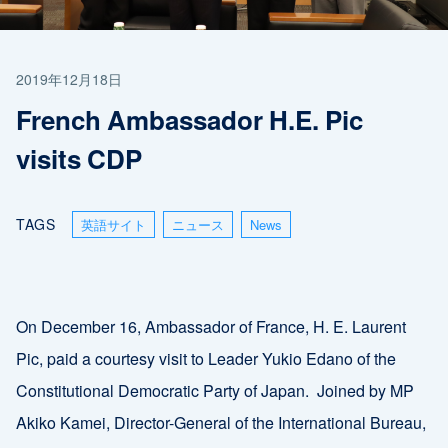
2019年12月18日
French Ambassador H.E. Pic
visits CDP
TAGS
英語サイト
ニュース
News
On December 16, Ambassador of France, H. E. Laurent
Pic, paid a courtesy visit to Leader Yukio Edano of the
Constitutional Democratic Party of Japan. Joined by MP
Akiko Kamei, Director-General of the International Bureau,