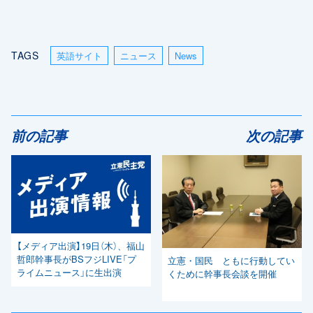
TAGS
英語サイト
ニュース
News
前の記事
次の記事
【メディア出演】19日（木）、福山
哲郎幹事長がBSフジLIVE「プ
立憲・国民 ともに行動してい
ライムニュース」に生出演
くために幹事長会談を開催