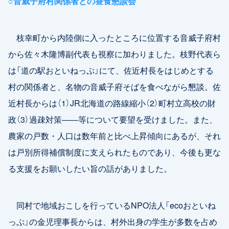
○音威子府村関係者との昼食懇談会
枝幸町から内陸側に入ったところに位置する音威子府村
から佐々木隆博副代表も視察に加わりました。枝野代表ら
は「道の駅おといねっぷ」にて、佐近村長をはじめとする
村の関係者と、名物の音威子府そばを食べながら懇談。佐
近村長からは（1）JR北海道の路線縮小（2）町村立高校の財
政（3）過疎対策――等について要望を受けました。また、
農家の戸数・人口は数年前と比べ上昇傾向にあるが、それ
は戸別所得補償制度に支えられたものであり、今後も更な
る支援をお願いしたい旨の話がありました。
同村で地域おこしを行っているNPO法人「ecoおといね
っぷ」の金児理事長からは、村外出身の学生が多数を占め