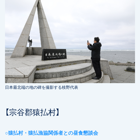
日本最北端の地の碑を撮影する枝野代表
【宗谷郡猿払村】
○猿払村・猿払漁協関係者との昼食懇談会