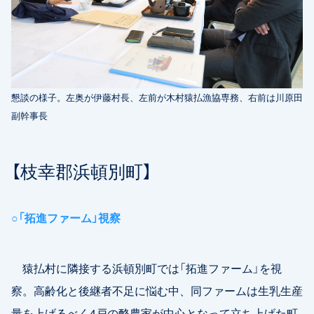
懇談の様子。左奥が伊藤村長、左前が木村猿払漁協専務、右前は川原田
副幹事長
【枝幸郡浜頓別町】
○「拓進ファーム」視察
猿払村に隣接する浜頓別町では「拓進ファーム」を視
察。高齢化と後継者不足に悩む中、同ファームは生乳生産
量を上げるべく4戸の酪農家が中心となって立ち上げた町