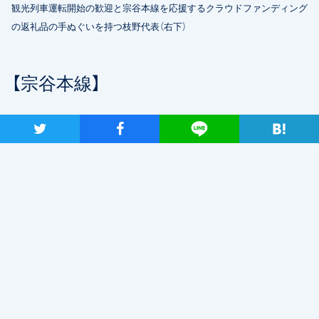
観光列車運転開始の歓迎と宗谷本線を応援するクラウドファンディング
の返礼品の手ぬぐいを持つ枝野代表（右下）
【宗谷本線】
ツイート
シャア
Lineで送る
○JR北海道路線縮小と維持に関する視察
JR音威子府駅とJR名寄駅（名寄市）の視察では、駅舎内
やホームでJR北海道職員などからそれぞれの駅の歴史や
路線縮小・維持に関して説明を受けました。音威子府駅は
特急も停車し、旧天北線方面・枝幸町方面などに向かう路
線バスの重要な拠点でもあります。名寄駅は、市の中心に
位置し特急・快速が停車する宗谷本線の主要駅です。