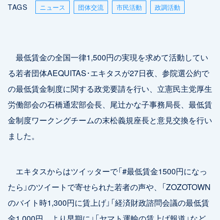
TAGS
ニュース
団体交流
市民活動
政調活動
最低賃金の全国一律1,500円の実現を求めて活動してい
る若者団体AEQUITAS･エキタスが27日夜、参院選公約で
の最低賃金制度に関する政党要請を行い、立憲民主党厚生
労働部会の石橋通宏部会長、尾辻かな子事務局長、最低賃
金制度ワークングチームの末松義規座長と意見交換を行い
ました。
エキタスからはツイッターで「#最低賃金1500円になっ
たら」のツイートで寄せられた若者の声や、「ZOZOTOWN
のバイト時1,300円に賃上げ」「経済財政諮問会議の最低賃
金1,000円、より早期に」「ヤマト運輸の賃上げ報道」など