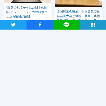
「野党の視点から見た日本の国
全国農業会議所・全国農業委員
会」アジア・アフリカの研修生
会会長大会が食料・農業・農地
に山内議員が解説
政策で亀井農水部会長らに政策
ツイート
シャア
Lineで送る
要請
関連ニュース
自民党・菅新総裁選出を受け、
「しっかりとした国会論戦を強
く求めたい」と枝野代表
2020年9月14日
新型コロナウイルス感染症の影響調査 事業者アンケートの概
要報告
2020年9月13日
【メディア出演】9月13日（日）、長妻代表代行がBS朝日「激論！