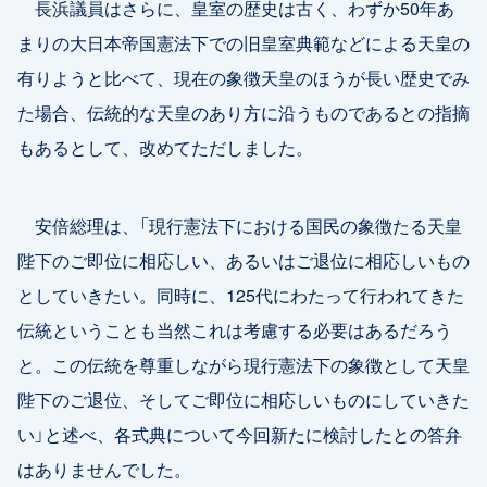
長浜議員はさらに、皇室の歴史は古く、わずか50年あ
まりの大日本帝国憲法下での旧皇室典範などによる天皇の
有りようと比べて、現在の象徴天皇のほうが長い歴史でみ
た場合、伝統的な天皇のあり方に沿うものであるとの指摘
もあるとして、改めてただしました。
安倍総理は、「現行憲法下における国民の象徴たる天皇
陛下のご即位に相応しい、あるいはご退位に相応しいもの
としていきたい。同時に、125代にわたって行われてきた
伝統ということも当然これは考慮する必要はあるだろう
と。この伝統を尊重しながら現行憲法下の象徴として天皇
陛下のご退位、そしてご即位に相応しいものにしていきた
い」と述べ、各式典について今回新たに検討したとの答弁
はありませんでした。