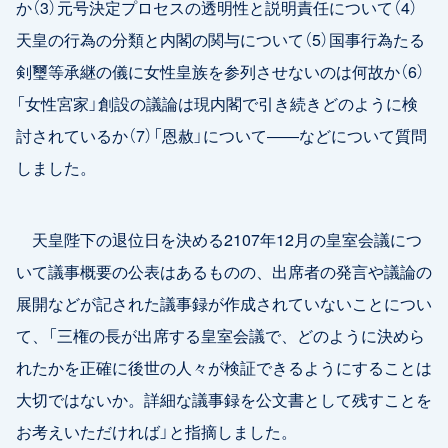
か（3）元号決定プロセスの透明性と説明責任について（4）
天皇の行為の分類と内閣の関与について（5）国事行為たる
剣璽等承継の儀に女性皇族を参列させないのは何故か（6）
「女性宮家」創設の議論は現内閣で引き続きどのように検
討されているか（7）「恩赦」について――などについて質問
しました。
天皇陛下の退位日を決める2107年12月の皇室会議につ
いて議事概要の公表はあるものの、出席者の発言や議論の
展開などが記された議事録が作成されていないことについ
て、「三権の長が出席する皇室会議で、どのように決めら
れたかを正確に後世の人々が検証できるようにすることは
大切ではないか。詳細な議事録を公文書として残すことを
お考えいただければ」と指摘しました。