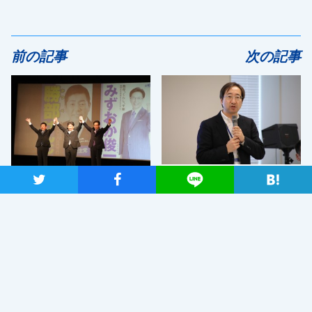
前の記事
次の記事
立憲ビジョン策定に向けた経済
ツイート
シャア
Lineで送る
日教組の統一選・参院選総決起
政策に関する勉強会を開催
集会で みずおか・勝部候補予
定者が熱弁
関連ニュース