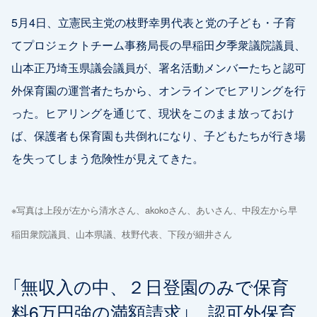
5月4日、立憲民主党の枝野幸男代表と党の子ども・子育
てプロジェクトチーム事務局長の早稲田夕季衆議院議員、
山本正乃埼玉県議会議員が、署名活動メンバーたちと認可
外保育園の運営者たちから、オンラインでヒアリングを行
った。ヒアリングを通じて、現状をこのまま放っておけ
ば、保護者も保育園も共倒れになり、子どもたちが行き場
を失ってしまう危険性が見えてきた。
※写真は上段が左から清水さん、akokoさん、あいさん、中段左から早
稲田衆院議員、山本県議、枝野代表、下段が細井さん
「無収入の中、２日登園のみで保育
料6万円強の満額請求」。認可外保育