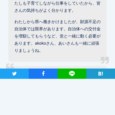
たしも子育てしながら仕事をしていたから、皆
さんの気持ちがよく分かります。
わたしから県へ働きかけましたが、財源不足の
自治体では限界があります。自治体への交付金
を増額してもらうなど、党と一緒に動く必要が
あります。akokoさん、あいさんも一緒に頑張
りましょうね。
ツイート
シャア
Lineで送る
akokoさん：同じ園のママ、パパたちに協力を
呼びかけていますが、SOSを出すことに慣れて
いない人、「行動したところで何も変わらない」
と横目で見ている人が多いんです。でも、不満
は心にある。言えないだけなんですよね。 わた
しは今まで政治に無関心でしたが、今回動いて