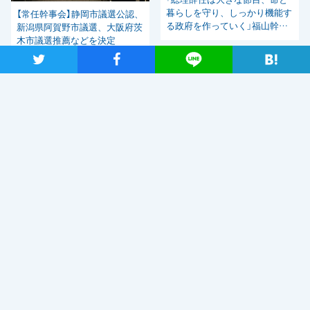
暮らしを守り、しっかり機能す
【常任幹事会】静岡市議選公認、
る政府を作っていく」福山幹事
新潟県阿賀野市議選、大阪府茨
長
木市議選推薦などを決定
ツイート
シャア
Lineで送る
関連ニュース
自民党・菅新総裁選出を受け、
「しっかりとした国会論戦を強
く求めたい」と枝野代表
2020年9月14日
新型コロナウイルス感染症の影響調査 事業者アンケートの概
要報告
2020年9月13日
【メディア出演】9月13日（日）、長妻代表代行がBS朝日「激論！
クロスファイア」に出演