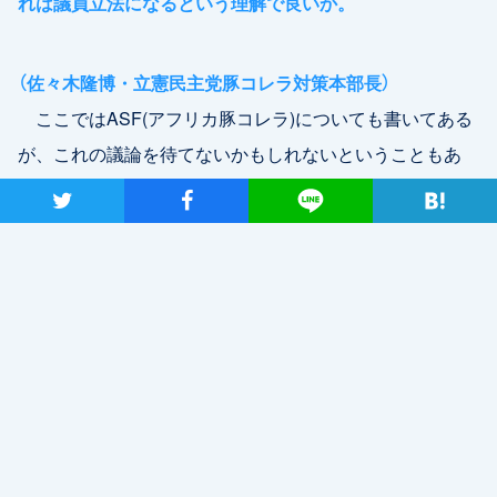
れは議員立法になるという理解で良いか。
（佐々木隆博・立憲民主党豚コレラ対策本部長）
ここではASF(アフリカ豚コレラ)についても書いてある
が、これの議論を待てないかもしれないということもあ
り、今与党の皆さん方とわれわれの方とで協議をしてい
ツイート
シャア
Lineで送る
る。これも対決させるものではないので、お互い納得でき
るものをできるだけ早く作り上げていくことができるので
あれば。家伝法だけでは、家畜ではない野生イノシシの処
理がカバーできないということがあるので、特出しをし
て、しかも時期を急ぐというような事情で、検討はしてい
る。