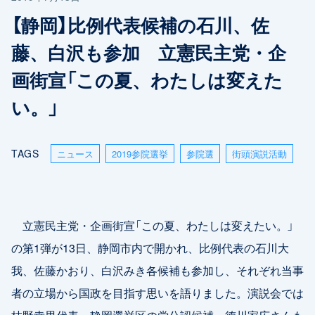
【静岡】比例代表候補の石川、佐
藤、白沢も参加 立憲民主党・企
画街宣「この夏、わたしは変えた
い。」
TAGS
ニュース
2019参院選挙
参院選
街頭演説活動
立憲民主党・企画街宣「この夏、わたしは変えたい。」
の第1弾が13日、静岡市内で開かれ、比例代表の石川大
我、佐藤かおり、白沢みき各候補も参加し、それぞれ当事
者の立場から国政を目指す思いを語りました。演説会では
枝野幸男代表、静岡選挙区の党公認候補、徳川家広さんも