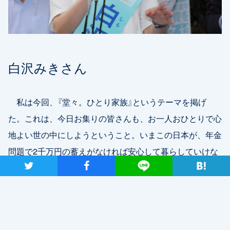
白沢みきさん
私は今回、『堂々。ひとり家族』というテーマを掲げ
た。これは、今日お集りの皆さんも、お一人おひとりで心
地よい世の中にしようということ。いまこの日本が、年金
問題で2千万円の蓄えがなければ安心して暮らしていけな
ツイート
シャア
Lineで送る
いと言うが、そういった計算のすべて（の前提）が、「夫婦
子ども2人」だと言われている。私はずっとこの日本の、
古くから伝えられている標準家族というものにものすごい
違和感を覚えていた。私は52歳、結婚もしていない、子