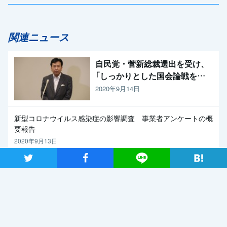
関連ニュース
自民党・菅新総裁選出を受け、
「しっかりとした国会論戦を強
く求めたい」と枝野代表
2020年9月14日
新型コロナウイルス感染症の影響調査 事業者アンケートの概
要報告
2020年9月13日
ツイート
シャア
Lineで送る
【メディア出演】9月13日（日）、長妻代表代行がBS朝日「激論！
クロスファイア」に出演
2020年9月11日
関連記事