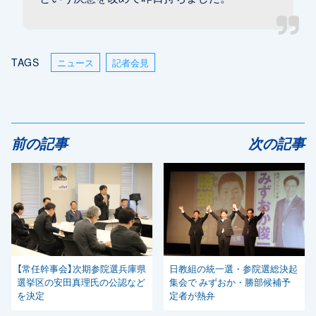
TAGS
ニュース
記者会見
前の記事
次の記事
【常任幹事会】次期参院選兵庫県
日教組の統一選・参院選総決起
選挙区の安田真理氏の公認など
集会で みずおか・勝部候補予
を決定
定者が熱弁