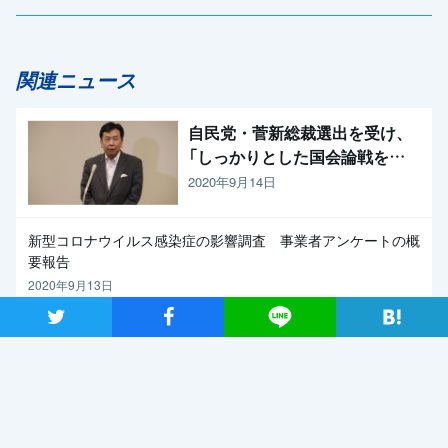
関連ニュース
自民党・菅新総裁選出を受け、
「しっかりとした国会論戦を強
く求めたい」と枝野代表
2020年9月14日
新型コロナウイルス感染症の影響調査 事業者アンケートの概
要報告
2020年9月13日
ツイート
シャア
Lineで送る
【メディア出演】9月13日（日）、長妻代表代行がBS朝日「激論！
クロスファイア」に出演
2020年9月11日
関連記事