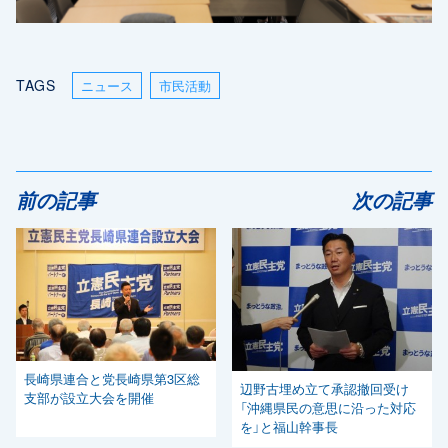
TAGS
ニュース
市民活動
前の記事
次の記事
長崎県連合と党長崎県第3区総
辺野古埋め立て承認撤回受け
支部が設立大会を開催
「沖縄県民の意思に沿った対応
を」と福山幹事長