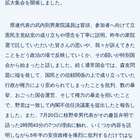
拡大集会を開催しました。
県連代表の武内則男衆院議員は冒頭、参加者へ向けて立
憲民主党結党の成り立ちや理念を丁寧に説明。昨年の衆院
選で託していただいた皆さんの思いや、我々が訴えてきた
ことをどう政治の場で反映していくか、その闘いが特別国
会から始まったと話しました。続く通常国会では、森友問
題に端を発して、国民との信頼関係の上で成り立っていた
行政が権力により歪められてしまったことを批判、数の暴
挙、おごった国会運営、そして権力の暴走を招いたこと
で、野党は一致して内閣不信任決議案を提出したと報告し
ました。また、7月20日に枝野幸男代表がその趣旨弁明で
語った2時間43分の7つの理由に触れ、いくつか内容を説
明しながら5年半の安倍政権を痛烈に批判するだけではな