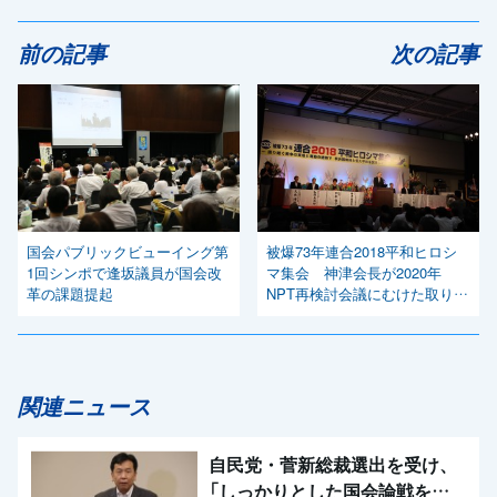
前の記事
次の記事
国会パブリックビューイング第
被爆73年連合2018平和ヒロシ
1回シンポで逢坂議員が国会改
マ集会 神津会長が2020年
革の課題提起
NPT再検討会議にむけた取り組
みを訴え
関連ニュース
自民党・菅新総裁選出を受け、
「しっかりとした国会論戦を強