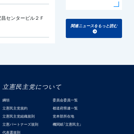
 宏昌センタービル２Ｆ
関連ニュースをもっと読む
立憲民主党について
綱領
委員会委員一覧
立憲民主党規約
都道府県連一覧
立憲民主党組織規則
党本部所在地
立憲パートナーズ規則
機関紙「立憲民主」
代表選規則