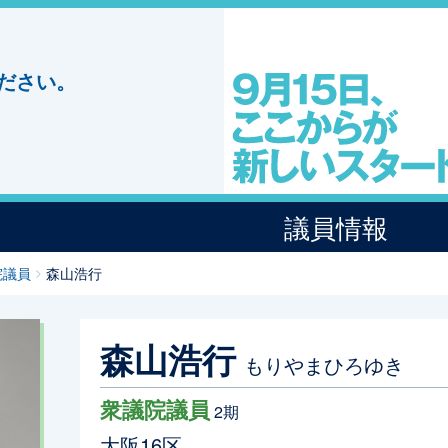
ださい。
議員情報
院議員
森山浩行
森山浩行
もりやまひろゆき
衆議院議員
2期
大阪16区