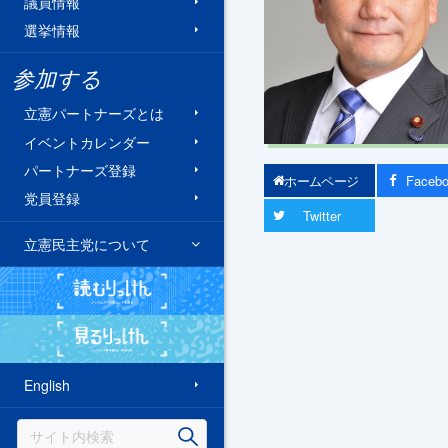
議員情報
選挙情報
参加する
立憲パートナーズとは
イベントカレンダー
パートナーズ登録
ホームページ
Faceb
党員登録
Twitter
立憲民主党について
読むりっけん
見るりっけん
English