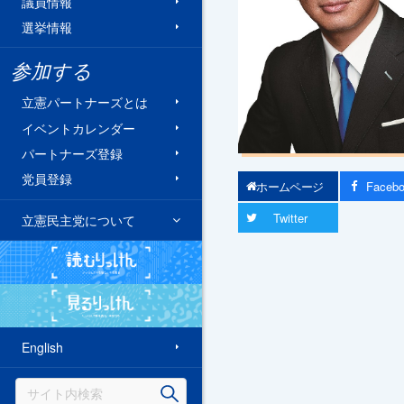
議員情報
選挙情報
参加する
立憲パートナーズとは
イベントカレンダー
パートナーズ登録
党員登録
ホームページ
Faceb
Twitter
立憲民主党について
読むりっけん
見るりっけん
English