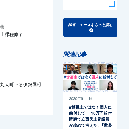
関連ニュースをもっと読む
業
士課程修了
関連記事
丸太町下る伊勢屋町
2020年6月1日
#世帯主ではなく個人に
給付して──10万円給付
問題で立憲民主党議員
が改めて考えた、「世帯