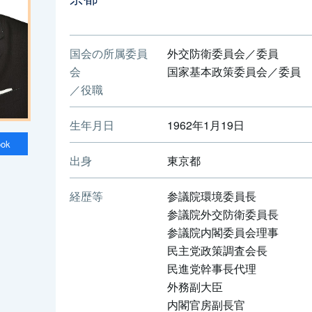
国会の所属委員
外交防衛委員会／委員
会
国家基本政策委員会／委員
／役職
生年月日
1962年1月19日
ook
出身
東京都
経歴等
参議院環境委員長
参議院外交防衛委員長
参議院内閣委員会理事
民主党政策調査会長
民進党幹事長代理
外務副大臣
内閣官房副長官