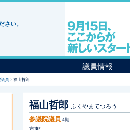
ださい。
議員情報
院議員
福山哲郎
福山哲郎
ふくやまてつろう
参議院議員
4期
京都