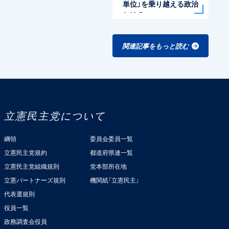
単位」を乗り越える政治
とは？
関連記事をもっと読む
立憲民主党について
綱領
委員会委員一覧
立憲民主党規約
都道府県連一覧
立憲民主党組織規則
党本部所在地
立憲パートナーズ規則
機関紙「立憲民主」
代表選規則
役員一覧
政務調査会役員