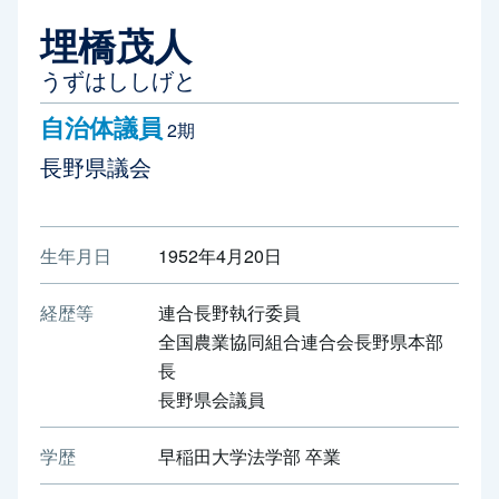
埋橋茂人
うずはししげと
自治体議員
2期
長野県議会
生年月日
1952年4月20日
経歴等
連合長野執行委員
全国農業協同組合連合会長野県本部
長
長野県会議員
学歴
早稲田大学法学部 卒業