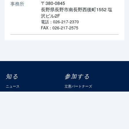
〒380-0845
事務所
長野県長野市南長野西後町1552 塩
沢ビル2F
電話：026-217-2370
FAX：026-217-2575
知る
参加する
ニュース
立憲パートナーズ
政策
イベントカレンダー
議員情報
パートナーズ登録
選挙情報
読むりっけん