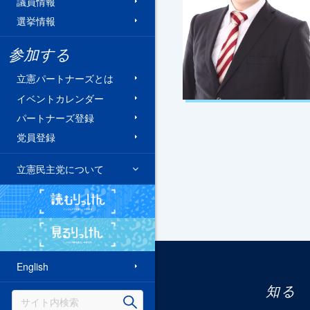
議員情報
選挙情報
参加する
立憲パートナーズとは
イベントカレンダー
パートナーズ登録
党員登録
立憲民主党について
読むりっけん
見るりっけん
English
知る