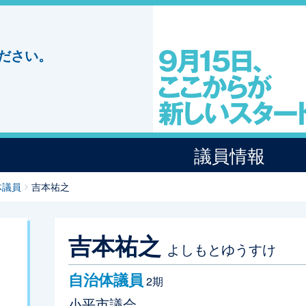
ださい。
議員情報
体議員
吉本祐之
吉本祐之
よしもとゆうすけ
自治体議員
2期
小平市議会