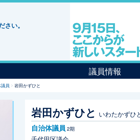
ださい。
議員情報
体議員
岩田かずひと
岩田かずひと
いわたかずひ
自治体議員
2期
千代田区議会