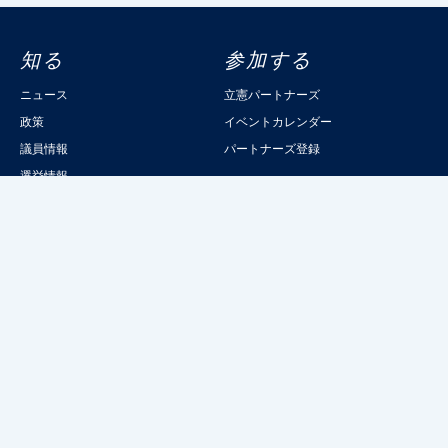
知る
参加する
ニュース
立憲パートナーズ
政策
イベントカレンダー
議員情報
パートナーズ登録
選挙情報
読むりっけん
記事一覧
立憲民主党について
綱領
委員会委員一覧
立憲民主党規約
都道府県連一覧
立憲民主党組織規則
党本部所在地
立憲パートナーズ規則
機関紙「立憲民主」