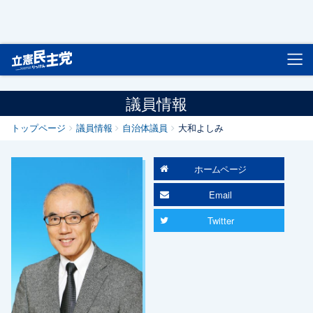
立憲民主党
議員情報
トップページ
議員情報
自治体議員
大和よしみ
ホームページ
Email
Twitter