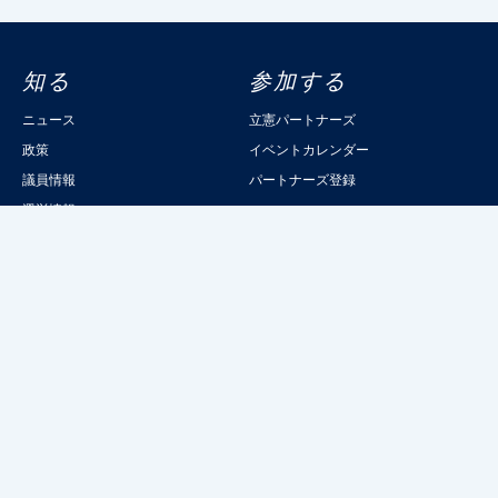
知る
参加する
ニュース
立憲パートナーズ
政策
イベントカレンダー
議員情報
パートナーズ登録
選挙情報
読むりっけん
記事一覧
立憲民主党について
綱領
委員会委員一覧
立憲民主党規約
都道府県連一覧
立憲民主党組織規則
党本部所在地