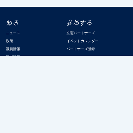
知る
参加する
ニュース
立憲パートナーズ
政策
イベントカレンダー
議員情報
パートナーズ登録
選挙情報
読むりっけん
記事一覧
立憲民主党について
綱領
委員会委員一覧
立憲民主党規約
都道府県連一覧
立憲民主党組織規則
党本部所在地