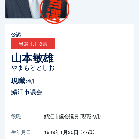
公認
当選 1,113票
山本敏雄
やまもととしお
現職
2期
鯖江市議会
役職
鯖江市議会議員（現職2期）
生年月日
1949年1月20日 （77歳）