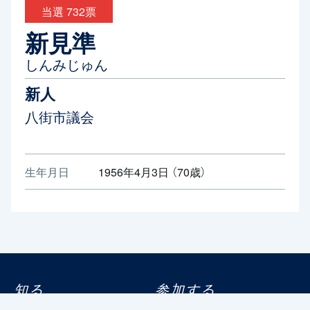
当選 732票
新見準
しんみじゅん
新人
八街市議会
生年月日
1956年4月3日 （70歳）
知る
参加する